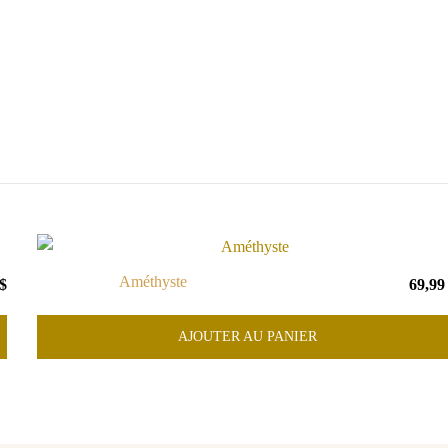
Améthyste
$
69,9
AJOUTER AU PANIER