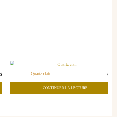
Quartz clair
9
$
69,9
CONTINUER LA LECTURE